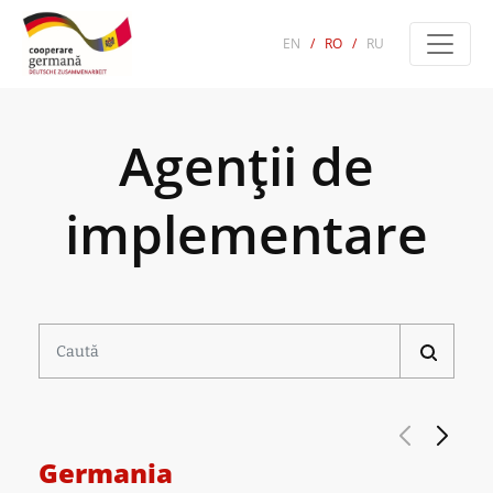
EN
/
RO
/
RU
Agenții de
implementare
Germania