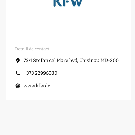
Detalii de contact:
73/1 Stefan cel Mare bvd, Chisinau MD-2001
+373 22996030
www.kfw.de