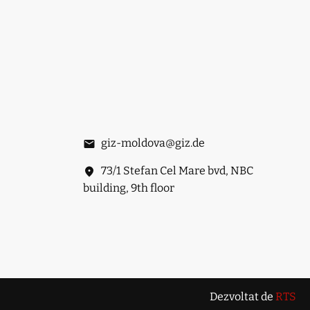
giz-moldova@giz.de
73/1 Stefan Cel Mare bvd, NBC
building, 9th floor
Dezvoltat de
RTS