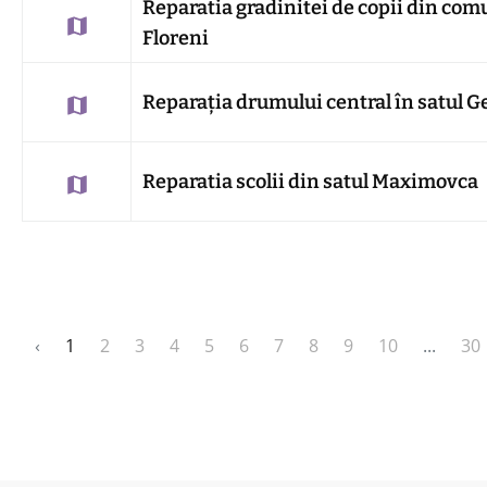
Reparatia gradinitei de copii din co
Floreni
Reparația drumului central în satul
Reparatia scolii din satul Maximovca
‹
1
2
3
4
5
6
7
8
9
10
...
30