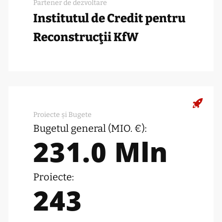
Partener de dezvoltare
Institutul de Credit pentru
Reconstrucţii KfW
Proiecte și Bugete
Bugetul general (MIO. €):
231.0 Mln
Proiecte:
243