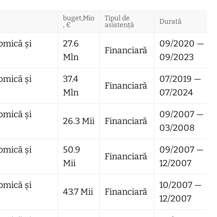
buget,Mio
Tipul de
Durată
, €
asistență
omică și
27.6
09/2020 —
Financiară
Mln
09/2023
omică și
37.4
07/2019 —
Financiară
Mln
07/2024
omică și
09/2007 —
26.3 Mii
Financiară
03/2008
omică și
50.9
09/2007 —
Financiară
Mii
12/2007
omică și
10/2007 —
43.7 Mii
Financiară
12/2007