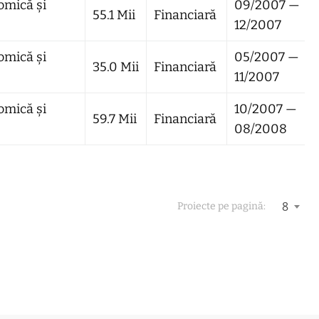
omică și
09/2007 —
55.1 Mii
Financiară
12/2007
omică și
05/2007 —
35.0 Mii
Financiară
11/2007
omică și
10/2007 —
59.7 Mii
Financiară
08/2008
8
Proiecte pe pagină: