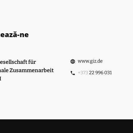
tează-ne
www.giz.de
sellschaft für
nale Zusammenarbeit
+373
22 996 031
H