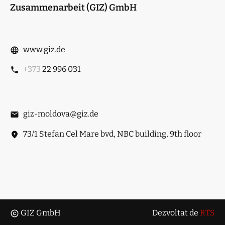
Zusammenarbeit (GIZ) GmbH
www.giz.de
+373
22 996 031
giz-moldova@giz.de
73/1 Stefan Cel Mare bvd, NBC building, 9th floor
GIZ GmbH
Dezvoltat de
RTS