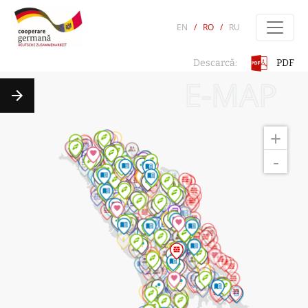
EN
/
RO
/
RU
PDF
Descarcă:
E-MAP
+
-