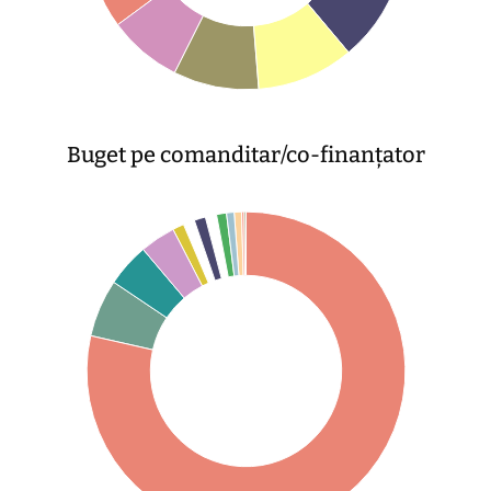
00
00
0
0
Buget pe comanditar/co-finanțator
00
00
00
00
00
00