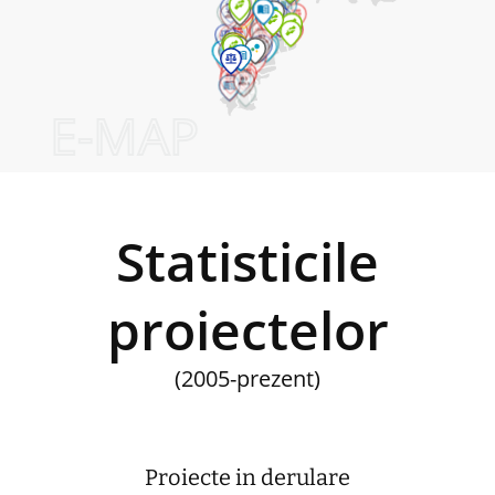
E-MAP
Germania pent
Statisticile
proiectelor
(2005-prezent)
Proiecte in derulare