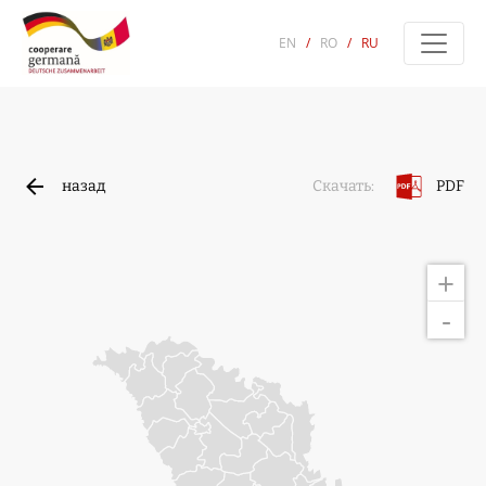
EN
/
RO
/
RU
назад
PDF
Скачать:
+
-