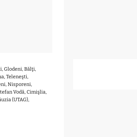
, Glodeni, Bălţi,
na, Teleneşti,
eni, Nisporeni,
Ştefan Vodă, Cimişlia,
ăuzia (UTAG),