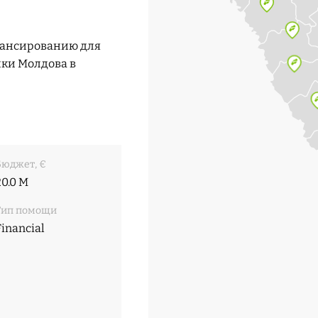
нансированию для
ки Молдова в
Бюджет, €
20.0 M
Тип помощи
Financial