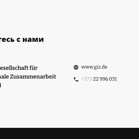
есь с нами
www.giz.de
sellschaft für
nale Zusammenarbeit
+373
22 996 031
H