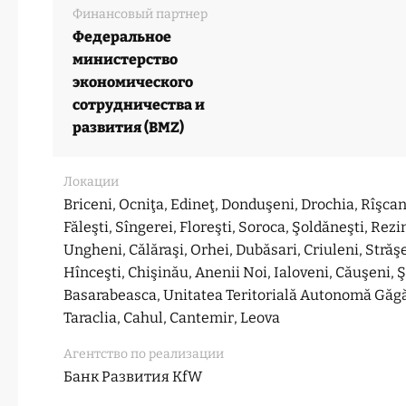
Финансовый партнер
Федеральное
министерство
экономического
сотрудничества и
развития (BMZ)
Локации
Briceni, Ocniţa, Edineţ, Donduşeni, Drochia, Rîşcani
Făleşti, Sîngerei, Floreşti, Soroca, Şoldăneşti, Rezi
Ungheni, Călăraşi, Orhei, Dubăsari, Criuleni, Străş
Hînceşti, Chişinău, Anenii Noi, Ialoveni, Căuşeni, 
Basarabeasca, Unitatea Teritorială Autonomă Găg
Taraclia, Cahul, Cantemir, Leova
Агентство по реализации
Банк Развития KfW