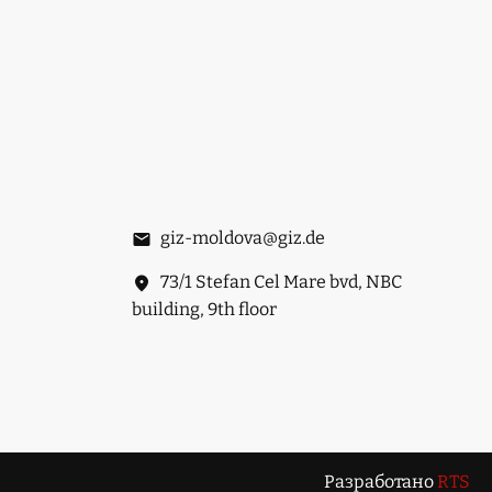
giz-moldova@giz.de
73/1 Stefan Cel Mare bvd, NBC
building, 9th floor
Разработано
RTS