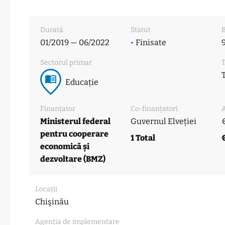
Durată
Statut
B
01/2019 — 06/2022
•
Finisate
9
Sectorul primar
T
Educație
Finanțator
Co-finanțatori
Ministerul federal
Guvernul Elveției
€
pentru cooperare
1 Total
€
economică și
dezvoltare (BMZ)
Locații
Chişinău
Agenția de implementare