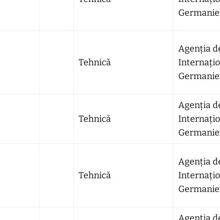
Germaniei
Agenția d
Tehnică
Internațio
Germaniei
Agenția d
Tehnică
Internațio
Germaniei
Agenția d
Tehnică
Internațio
Germaniei
Agenția d