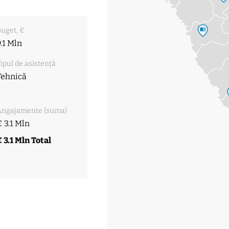
uget, €
.1 Mln
ipul de asistență
Tehnică
Angajamente (suma)
 3.1 Mln
 3.1 Mln Total