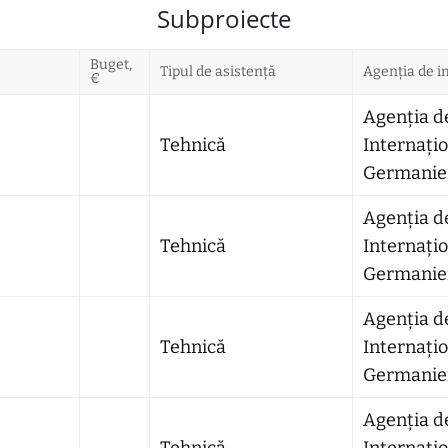
Subproiecte
Buget,
Tipul de asistență
Agenția de 
€
Agenția d
Tehnică
Internațio
Germaniei
Agenția d
Tehnică
Internațio
Germaniei
Agenția d
Tehnică
Internațio
Germaniei
Agenția d