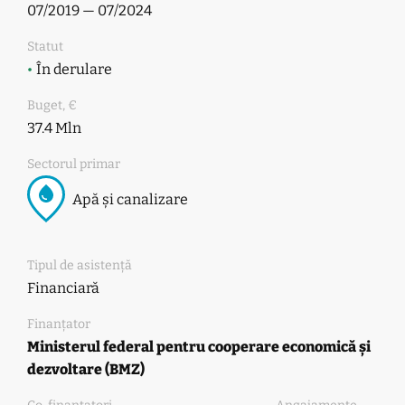
07/2019 — 07/2024
Statut
•
În derulare
Buget, €
37.4 Mln
Sectorul primar
Apă și canalizare
Tipul de asistență
Financiară
Finanțator
Ministerul federal pentru cooperare economică și
dezvoltare (BMZ)