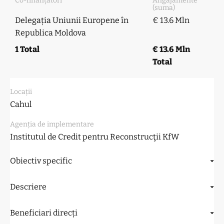
Co-finanțatori
Angajamente
(suma)
Delegația Uniunii Europene în
€ 13.6 Mln
Republica Moldova
1 Total
€ 13.6 Mln
Total
Locații
Cahul
Agenția de implementare
Institutul de Credit pentru Reconstrucţii KfW
Obiectiv specific
Descriere
Beneficiari direcți