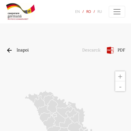
EN
/
RO
/
RU
înapoi
PDF
Descarcă:
+
-