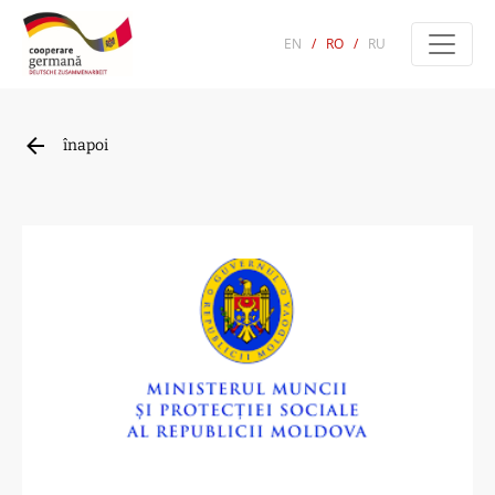
EN
/
RO
/
RU
înapoi